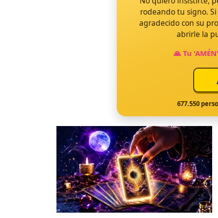
No quiero insistirte, 
rodeando tu signo. Si
Ya estás be
agradecido con su pr
abrirle la 
6
🙏 Tu 'AMÉN'
person
677.550
perso