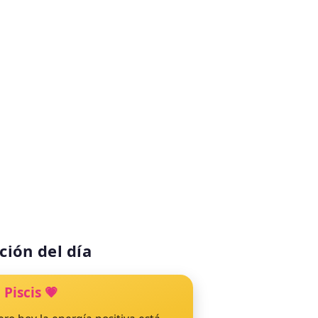
ción del día

Piscis
💗