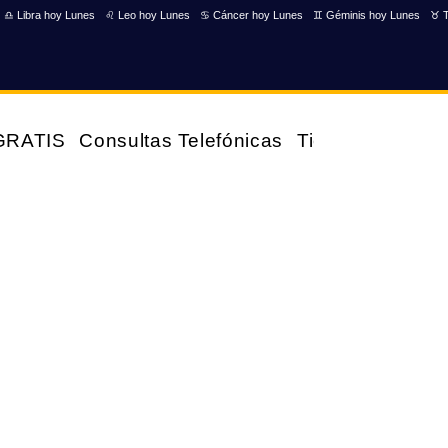
♎ Libra hoy Lunes
♌ Leo hoy Lunes
♋ Cáncer hoy Lunes
♊ Géminis hoy Lunes
♉ T
 GRATIS
Consultas Telefónicas
Tienda