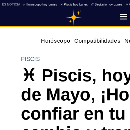
ES NOTICIA
✨ Horóscopo hoy Lunes
♓ Piscis hoy Lunes
♐ Sagitario hoy Lunes
♒ 
Horóscopo
Compatibilidades
N
PISCIS
♓ Piscis, ho
de Mayo, ¡Hoy
confiar en tu