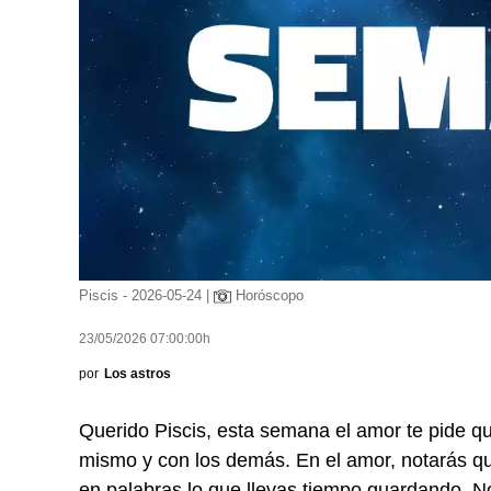
Piscis - 2026-05-24 |
Horóscopo
23/05/2026 07:00:00h
por
Los astros
Querido Piscis, esta semana el amor te pide que
mismo y con los demás. En el amor, notarás q
en palabras lo que llevas tiempo guardando. N