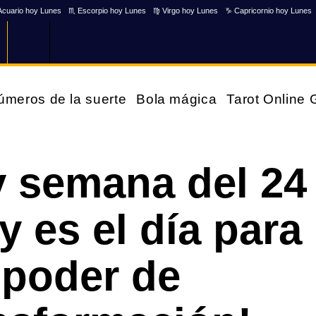
Acuario hoy Lunes
♏ Escorpio hoy Lunes
♍ Virgo hoy Lunes
♑ Capricornio hoy Lunes
úmeros de la suerte
Bola mágica
Tarot Online
y semana del 24
 es el día para
 poder de