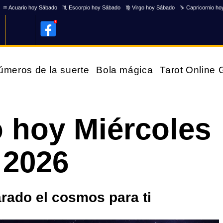
♒ Acuario hoy Sábado
♏ Escorpio hoy Sábado
♍ Virgo hoy Sábado
♑ Capricornio ho
úmeros de la suerte
Bola mágica
Tarot Online
 hoy Miércoles
 2026
rado el cosmos para ti