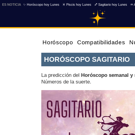
ES NOTICIA
✨ Horóscopo hoy Lunes
♓ Piscis hoy Lunes
♐ Sagitario hoy Lunes
♒ 
Horóscopo
Compatibilidades
N
HORÓSCOPO SAGITARIO
La predicción del
Horóscopo semanal y 
Números de la suerte.