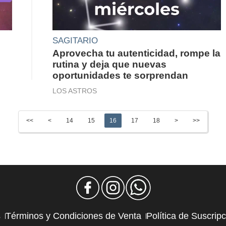
SAGITARIO
Aprovecha tu autenticidad, rompe la
rutina y deja que nuevas
oportunidades te sorprendan
LOS ASTROS
<<
<
14
15
16
17
18
>
>>
s
Términos y Condiciones de Venta
Política de Suscrip