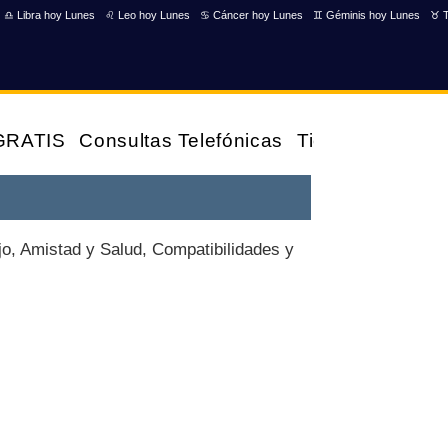
♎ Libra hoy Lunes
♌ Leo hoy Lunes
♋ Cáncer hoy Lunes
♊ Géminis hoy Lunes
♉ T
 GRATIS
Consultas Telefónicas
Tienda
jo, Amistad y Salud, Compatibilidades y