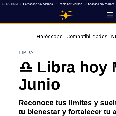
ES NOTICIA
✨ Horóscopo hoy Viernes
♓ Piscis hoy Viernes
♐ Sagitario hoy Viernes
Horóscopo
Compatibilidades
N
LIBRA
♎ Libra hoy 
Junio
Reconoce tus límites y suel
tu bienestar y fortalecer tu