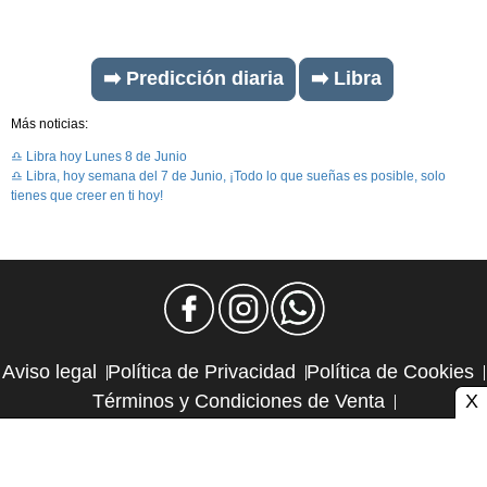
➡️ Predicción diaria
➡️ Libra
Más noticias:
♎ Libra hoy Lunes 8 de Junio
♎ Libra, hoy semana del 7 de Junio, ¡Todo lo que sueñas es posible, solo
tienes que creer en ti hoy!
Aviso legal
Política de Privacidad
Política de Cookies
X
Términos y Condiciones de Venta
Política de Suscripciones
Política de Reembolsos
Contacto y publicidad