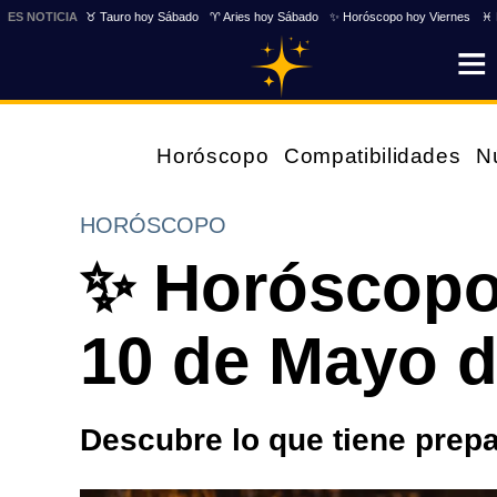
ES NOTICIA
♉ Tauro hoy Sábado
♈ Aries hoy Sábado
✨ Horóscopo hoy Viernes
♓ 
Horóscopo
Compatibilidades
N
HORÓSCOPO
✨ Horóscopo
10 de Mayo d
Descubre lo que tiene prepa