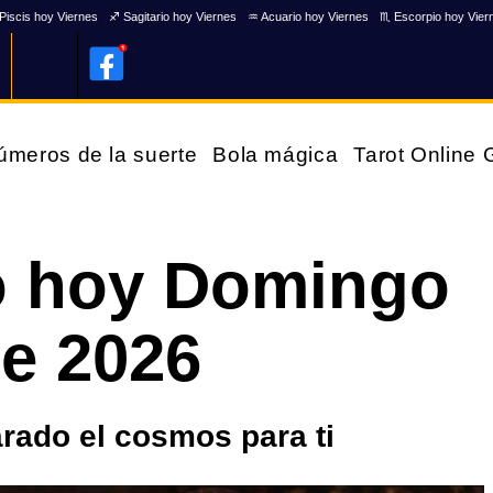
Piscis hoy Viernes
♐ Sagitario hoy Viernes
♒ Acuario hoy Viernes
♏ Escorpio hoy Vier
úmeros de la suerte
Bola mágica
Tarot Online
 hoy Domingo
e 2026
rado el cosmos para ti