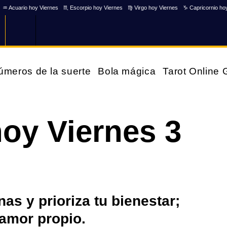
♒ Acuario hoy Viernes
♏ Escorpio hoy Viernes
♍ Virgo hoy Viernes
♑ Capricornio ho
úmeros de la suerte
Bola mágica
Tarot Online
oy Viernes 3
as y prioriza tu bienestar;
 amor propio.