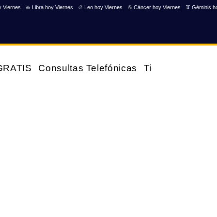
y Viernes
♎ Libra hoy Viernes
♌ Leo hoy Viernes
♋ Cáncer hoy Viernes
♊ Géminis h
 GRATIS
Consultas Telefónicas
Tienda