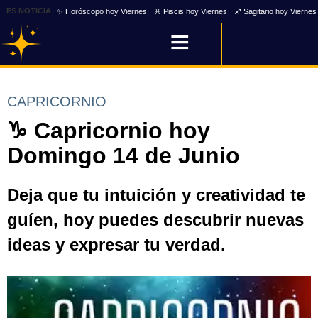
ES NOTICIA
✨ Horóscopo hoy Viernes
♓ Piscis hoy Viernes
♐ Sagitario hoy Viernes
CAPRICORNIO
♑ Capricornio hoy
Domingo 14 de Junio
Deja que tu intuición y creatividad te
guíen, hoy puedes descubrir nuevas
ideas y expresar tu verdad.