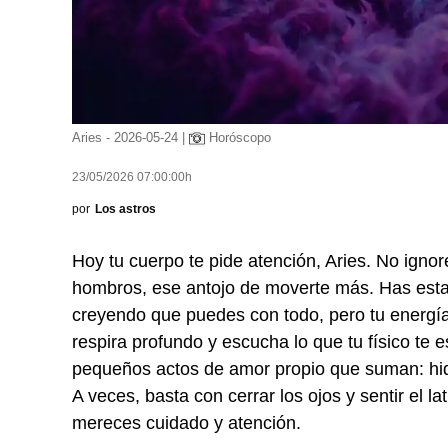
Aries - 2026-05-24 |
Horóscopo
23/05/2026 07:00:00h
por
Los astros
Hoy tu cuerpo te pide atención, Aries. No ignor
hombros, ese antojo de moverte más. Has est
creyendo que puedes con todo, pero tu energí
respira profundo y escucha lo que tu físico te 
pequeños actos de amor propio que suman: hidr
A veces, basta con cerrar los ojos y sentir el 
mereces cuidado y atención.