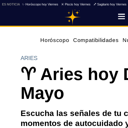
ES NOTICIA
✨ Horóscopo hoy Viernes
♓ Piscis hoy Viernes
♐ Sagitario hoy Viernes
Horóscopo
Compatibilidades
N
ARIES
♈ Aries hoy
Mayo
Escucha las señales de tu 
momentos de autocuidado y