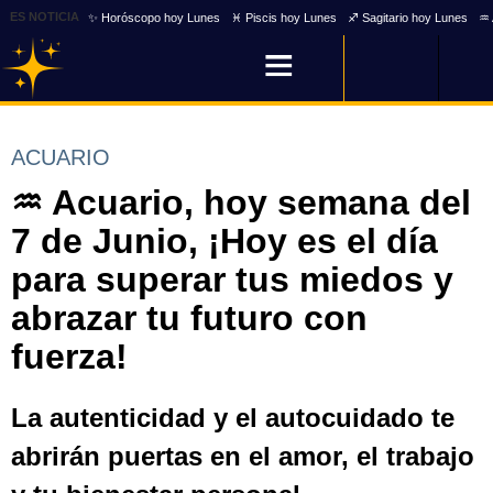
ES NOTICIA
✨ Horóscopo hoy Lunes
♓ Piscis hoy Lunes
♐ Sagitario hoy Lunes
♒ 
ACUARIO
♒ Acuario, hoy semana del
7 de Junio, ¡Hoy es el día
para superar tus miedos y
abrazar tu futuro con
fuerza!
La autenticidad y el autocuidado te
abrirán puertas en el amor, el trabajo