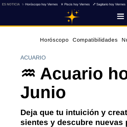
ES NOTICIA
✨ Horóscopo hoy Viernes
♓ Piscis hoy Viernes
♐ Sagitario hoy Viernes
Horóscopo
Compatibilidades
N
ACUARIO
♒ Acuario h
Junio
Deja que tu intuición y crea
sientes y descubre nuevas 