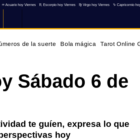
♒ Acuario hoy Viernes
♏ Escorpio hoy Viernes
♍ Virgo hoy Viernes
♑ Capricornio ho
úmeros de la suerte
Bola mágica
Tarot Online
oy Sábado 6 de
tividad te guíen, expresa lo que
perspectivas hoy