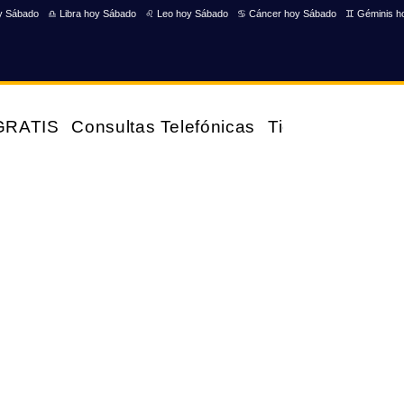
y Sábado
♎ Libra hoy Sábado
♌ Leo hoy Sábado
♋ Cáncer hoy Sábado
♊ Géminis h
 GRATIS
Consultas Telefónicas
Tienda