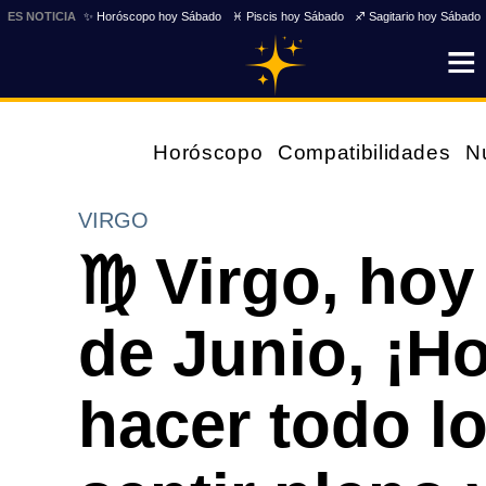
ES NOTICIA
✨ Horóscopo hoy Sábado
♓ Piscis hoy Sábado
♐ Sagitario hoy Sábado
Horóscopo
Compatibilidades
N
VIRGO
♍ Virgo, hoy
de Junio, ¡Ho
hacer todo l