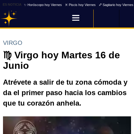
ES NOTICIA
✨ Horóscopo hoy Viernes
♓ Piscis hoy Viernes
♐ Sagitario hoy Viernes
VIRGO
♍ Virgo hoy Martes 16 de
Junio
Atrévete a salir de tu zona cómoda y
da el primer paso hacia los cambios
que tu corazón anhela.