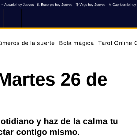
♒ Acuario hoy Jueves
♏ Escorpio hoy Jueves
♍ Virgo hoy Jueves
♑ Capricornio hoy
úmeros de la suerte
Bola mágica
Tarot Online
Martes 26 de
otidiano y haz de la calma tu
ectar contigo mismo.