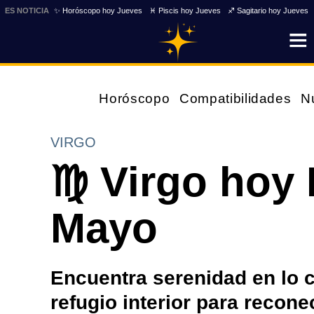
ES NOTICIA
✨ Horóscopo hoy Jueves
♓ Piscis hoy Jueves
♐ Sagitario hoy Jueves
Horóscopo
Compatibilidades
N
VIRGO
♍ Virgo hoy 
Mayo
Encuentra serenidad en lo c
refugio interior para recon