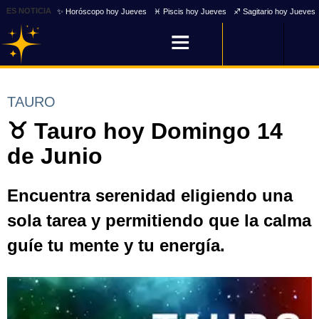
ES NOTICIA
✨ Horóscopo hoy Jueves
♓ Piscis hoy Jueves
♐ Sagitario hoy Jueves
TAURO
♉ Tauro hoy Domingo 14
de Junio
Encuentra serenidad eligiendo una
sola tarea y permitiendo que la calma
guíe tu mente y tu energía.