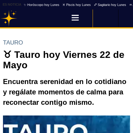
ES NOTICIA
✨ Horóscopo hoy Lunes
♓ Piscis hoy Lunes
♐ Sagitario hoy Lunes
♒ 
TAURO
♉ Tauro hoy Viernes 22 de
Mayo
Encuentra serenidad en lo cotidiano
y regálate momentos de calma para
reconectar contigo mismo.