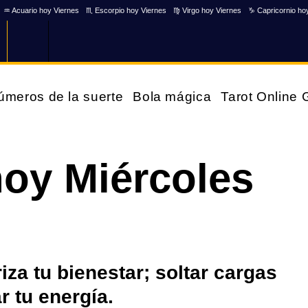
♒ Acuario hoy Viernes
♏ Escorpio hoy Viernes
♍ Virgo hoy Viernes
♑ Capricornio ho
úmeros de la suerte
Bola mágica
Tarot Online
hoy Miércoles
iza tu bienestar; soltar cargas
r tu energía.