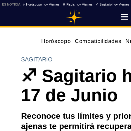
ES NOTICIA
✨ Horóscopo hoy Viernes
♓ Piscis hoy Viernes
♐ Sagitario hoy Viernes
Horóscopo
Compatibilidades
N
SAGITARIO
♐ Sagitario 
17 de Junio
Reconoce tus límites y prior
ajenas te permitirá recupera