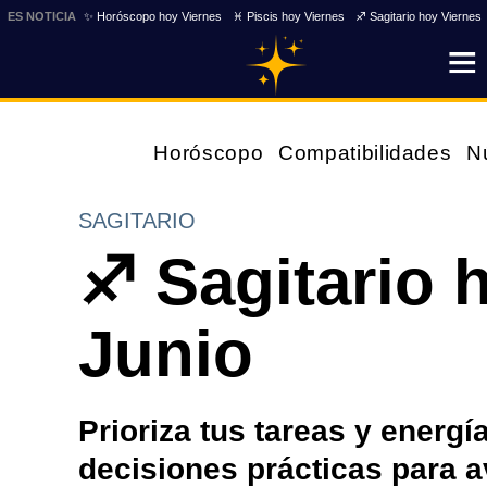
ES NOTICIA
✨ Horóscopo hoy Viernes
♓ Piscis hoy Viernes
♐ Sagitario hoy Viernes
Horóscopo
Compatibilidades
N
SAGITARIO
♐ Sagitario 
Junio
Prioriza tus tareas y energí
decisiones prácticas para a