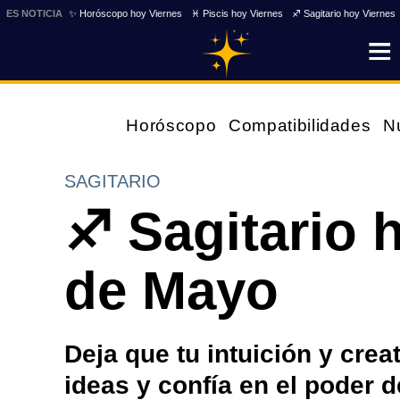
ES NOTICIA
✨ Horóscopo hoy Viernes
♓ Piscis hoy Viernes
♐ Sagitario hoy Viernes
Horóscopo
Compatibilidades
N
SAGITARIO
♐ Sagitario 
de Mayo
Deja que tu intuición y crea
ideas y confía en el poder de