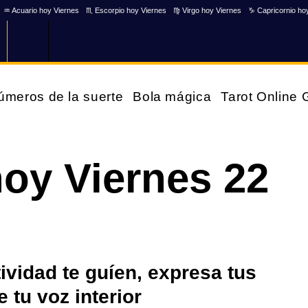
♒ Acuario hoy Viernes
♏ Escorpio hoy Viernes
♍ Virgo hoy Viernes
♑ Capricornio ho
úmeros de la suerte
Bola mágica
Tarot Online
hoy Viernes 22
tividad te guíen, expresa tus
 tu voz interior