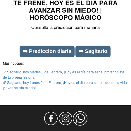
TE FRENE, HOY ES EL DÍA PARA
AVANZAR SIN MIEDO! |
HORÓSCOPO MÁGICO
Consulta la predicción para mañana
➡️ Predicción diaria
➡️ Sagitario
Más noticias:
♐ Sagitario, hoy Martes 3 de Febrero, ¡Hoy es el día para ser el protagonista
de tu propia historia!
♐ Sagitario, hoy Lunes 2 de Febrero, ¡Hoy es el día para ser el líder de tu vida
y avanzar sin miedo!