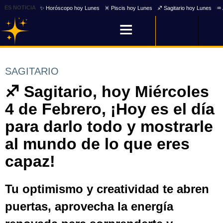
ES NOTICIA
✨ Horóscopo hoy Lunes
♓ Piscis hoy Lunes
♐ Sagitario hoy Lunes
♒ 
SAGITARIO
♐ Sagitario, hoy Miércoles
4 de Febrero, ¡Hoy es el día
para darlo todo y mostrarle
al mundo de lo que eres
capaz!
Tu optimismo y creatividad te abren
puertas, aprovecha la energía