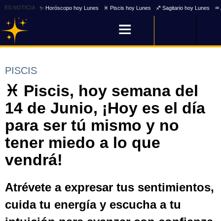
ES NOTICIA
✨ Horóscopo hoy Lunes
♓ Piscis hoy Lunes
♐ Sagitario hoy Lunes
♒ 
PISCIS
♓ Piscis, hoy semana del
14 de Junio, ¡Hoy es el día
para ser tú mismo y no
tener miedo a lo que
vendrá!
Atrévete a expresar tus sentimientos,
cuida tu energía y escucha a tu