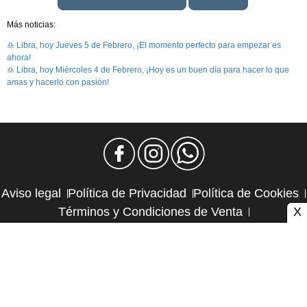
Más noticias:
♎ Libra, hoy Jueves 5 de Febrero, ¡El momento perfecto para empezar es
ahora!
♎ Libra, hoy Miércoles 4 de Febrero, ¡Hoy es un buen día para hacer lo que
amas y hacerlo con pasión!
Aviso legal
Política de Privacidad
Política de Cookies
X
Términos y Condiciones de Venta
Política de Suscripciones
Política de Reembolsos
Contacto y publicidad
Atlas CMS © 2026