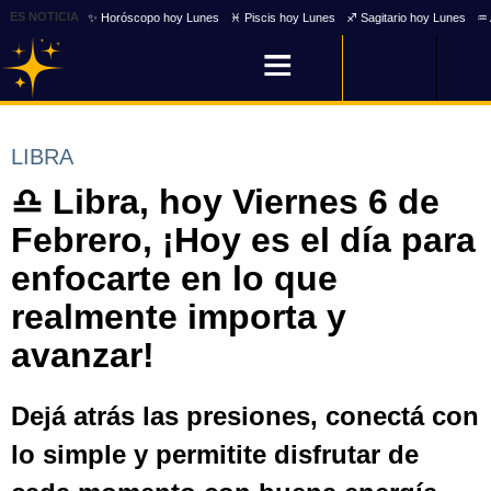
ES NOTICIA
✨ Horóscopo hoy Lunes
♓ Piscis hoy Lunes
♐ Sagitario hoy Lunes
♒ 
LIBRA
♎ Libra, hoy Viernes 6 de
Febrero, ¡Hoy es el día para
enfocarte en lo que
realmente importa y
avanzar!
Dejá atrás las presiones, conectá con
lo simple y permitite disfrutar de