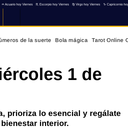
♒ Acuario hoy Viernes
♏ Escorpio hoy Viernes
♍ Virgo hoy Viernes
♑ Capricornio ho
úmeros de la suerte
Bola mágica
Tarot Online
ércoles 1 de
, prioriza lo esencial y regálate
ienestar interior.