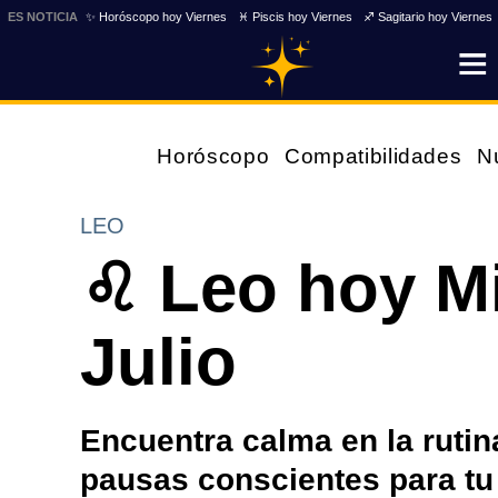
ES NOTICIA
✨ Horóscopo hoy Viernes
♓ Piscis hoy Viernes
♐ Sagitario hoy Viernes
Horóscopo
Compatibilidades
N
LEO
♌ Leo hoy Mi
Julio
Encuentra calma en la rutina
pausas conscientes para tu b