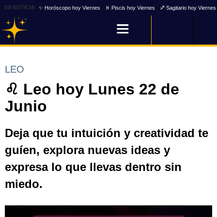
ES NOTICIA
✨ Horóscopo hoy Viernes
♓ Piscis hoy Viernes
♐ Sagitario hoy Viernes
LEO
♌ Leo hoy Lunes 22 de
Junio
Deja que tu intuición y creatividad te
guíen, explora nuevas ideas y
expresa lo que llevas dentro sin
miedo.