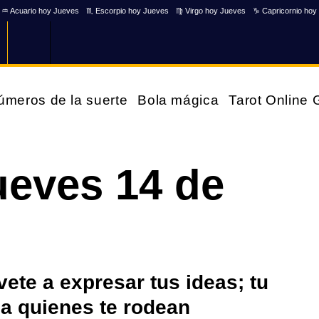
♒ Acuario hoy Jueves
♏ Escorpio hoy Jueves
♍ Virgo hoy Jueves
♑ Capricornio hoy
úmeros de la suerte
Bola mágica
Tarot Online
ueves 14 de
évete a expresar tus ideas; tu
 a quienes te rodean