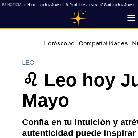
ES NOTICIA
✨ Horóscopo hoy Jueves
♓ Piscis hoy Jueves
♐ Sagitario hoy Jueves
Horóscopo
Compatibilidades
N
LEO
♌ Leo hoy J
Mayo
Confía en tu intuición y atr
autenticidad puede inspirar