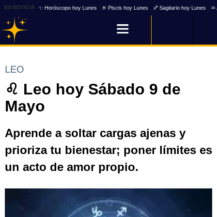
ES NOTICIA
✨ Horóscopo hoy Lunes
♓ Piscis hoy Lunes
♐ Sagitario hoy Lunes
♒ 
LEO
♌ Leo hoy Sábado 9 de
Mayo
Aprende a soltar cargas ajenas y
prioriza tu bienestar; poner límites es
un acto de amor propio.