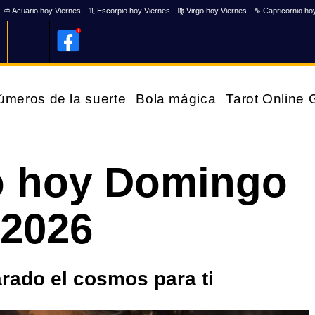
♒ Acuario hoy Viernes
♏ Escorpio hoy Viernes
♍ Virgo hoy Viernes
♑ Capricornio ho
úmeros de la suerte
Bola mágica
Tarot Online
 hoy Domingo
 2026
rado el cosmos para ti