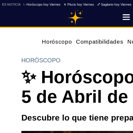
ES NOTICIA
✨ Horóscopo hoy Viernes
♓ Piscis hoy Viernes
♐ Sagitario hoy Viernes
Horóscopo
Compatibilidades
N
HORÓSCOPO
✨ Horóscopo
5 de Abril de
Descubre lo que tiene prepa