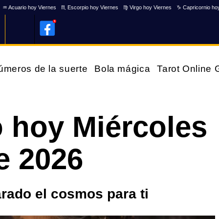
♒ Acuario hoy Viernes
♏ Escorpio hoy Viernes
♍ Virgo hoy Viernes
♑ Capricornio ho
úmeros de la suerte
Bola mágica
Tarot Online
 hoy Miércoles
e 2026
rado el cosmos para ti