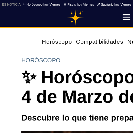
ES NOTICIA
✨ Horóscopo hoy Viernes
♓ Piscis hoy Viernes
♐ Sagitario hoy Viernes
Horóscopo
Compatibilidades
N
HORÓSCOPO
✨ Horóscopo
4 de Marzo d
Descubre lo que tiene prepa