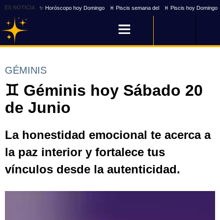
ES NOTICIA
✨ Horóscopo hoy Domingo
♓ Piscis semana del
♓ Piscis hoy Domingo
GÉMINIS
♊ Géminis hoy Sábado 20
de Junio
La honestidad emocional te acerca a
la paz interior y fortalece tus
vínculos desde la autenticidad.