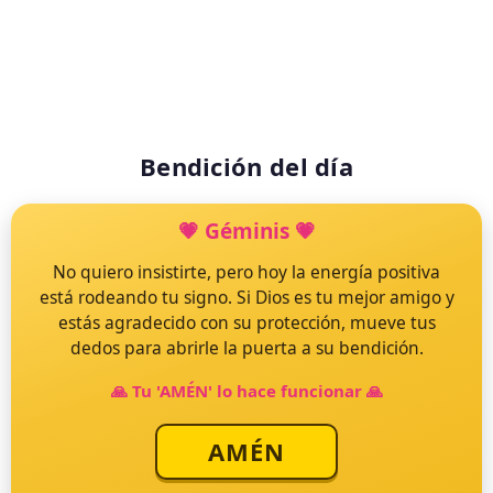
Bendición del día
💗
Géminis
💗
🙏
No quiero insistirte, pero hoy la energía positiva
está rodeando tu signo. Si Dios es tu mejor amigo y
Ya estás bendecido para hoy
estás agradecido con su protección, mueve tus
dedos para abrirle la puerta a su bendición.
870.115
🙏 Tu 'AMÉN' lo hace funcionar 🙏
personas dieron su AMÉN
AMÉN