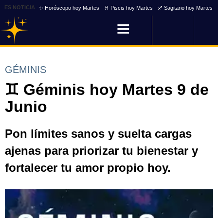
ES NOTICIA
✨ Horóscopo hoy Martes
♓ Piscis hoy Martes
♐ Sagitario hoy Martes
GÉMINIS
♊ Géminis hoy Martes 9 de
Junio
Pon límites sanos y suelta cargas
ajenas para priorizar tu bienestar y
fortalecer tu amor propio hoy.