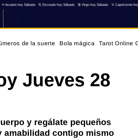
♒ Acuario hoy Sábado
♏ Escorpio hoy Sábado
♍ Virgo hoy Sábado
♑ Capricornio ho
úmeros de la suerte
Bola mágica
Tarot Online
oy Jueves 28
cuerpo y regálate pequeños
 amabilidad contigo mismo