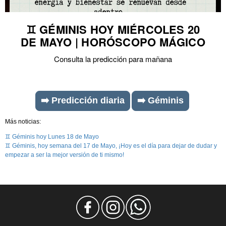
♊ GÉMINIS HOY MIÉRCOLES 20
DE MAYO | HORÓSCOPO MÁGICO
Consulta la predicción para mañana
➡️ Predicción diaria
➡️ Géminis
Más noticias:
♊ Géminis hoy Lunes 18 de Mayo
♊ Géminis, hoy semana del 17 de Mayo, ¡Hoy es el día para dejar de dudar y
empezar a ser la mejor versión de ti mismo!