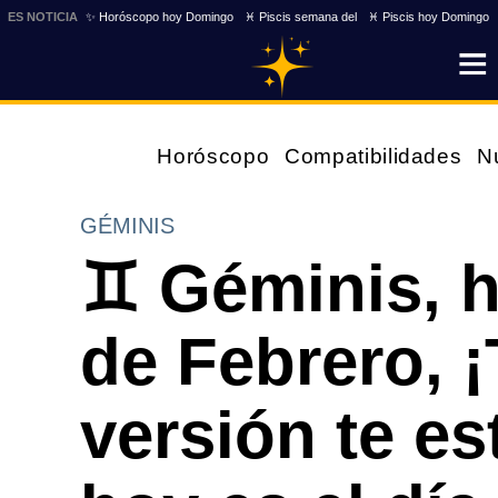
ES NOTICIA
✨ Horóscopo hoy Domingo
♓ Piscis semana del
♓ Piscis hoy Domingo
Horóscopo
Compatibilidades
N
GÉMINIS
♊ Géminis, 
de Febrero, 
versión te e