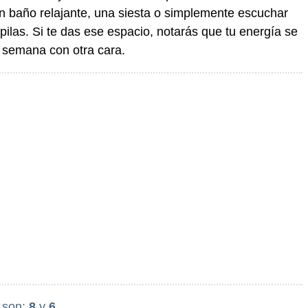
n baño relajante, una siesta o simplemente escuchar
ilas. Si te das ese espacio, notarás que tu energía se
a semana con otra cara.
 son:
8
y
6
.