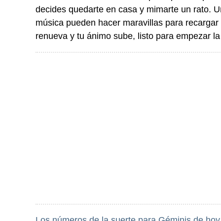
decides quedarte en casa y mimarte un rato. U
música pueden hacer maravillas para recargar p
renueva y tu ánimo sube, listo para empezar l
Los números de la suerte para Géminis de hoy