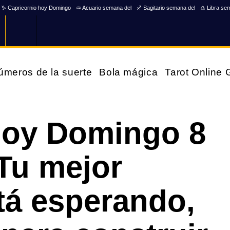
♑ Capricornio hoy Domingo
♒ Acuario semana del
♐ Sagitario semana del
♎ Libra se
úmeros de la suerte
Bola mágica
Tarot Online
hoy Domingo 8
¡Tu mejor
stá esperando,