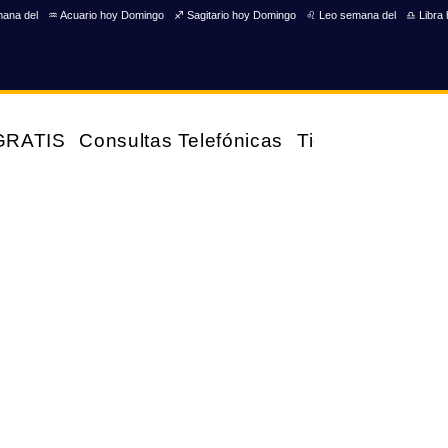
mana del
♒ Acuario hoy Domingo
♐ Sagitario hoy Domingo
♌ Leo semana del
♎ Libra
 GRATIS
Consultas Telefónicas
Tienda