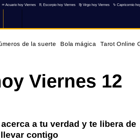
♒ Acuario hoy Viernes
♏ Escorpio hoy Viernes
♍ Virgo hoy Viernes
♑ Capricornio ho
úmeros de la suerte
Bola mágica
Tarot Online
oy Viernes 12
acerca a tu verdad y te libera de
llevar contigo