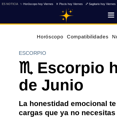
ES NOTICIA
✨ Horóscopo hoy Viernes
♓ Piscis hoy Viernes
♐ Sagitario hoy Viernes
Horóscopo
Compatibilidades
N
ESCORPIO
♏ Escorpio h
de Junio
La honestidad emocional te 
cargas que ya no necesitas 