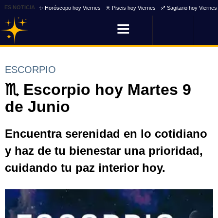
ES NOTICIA
✨ Horóscopo hoy Viernes
♓ Piscis hoy Viernes
♐ Sagitario hoy Viernes
ESCORPIO
♏ Escorpio hoy Martes 9
de Junio
Encuentra serenidad en lo cotidiano
y haz de tu bienestar una prioridad,
cuidando tu paz interior hoy.