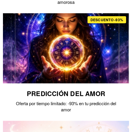
amorosa
DESCUENTO -93%
PREDICCIÓN DEL AMOR
Oferta por tiempo limitado: -93% en tu predicción del
amor