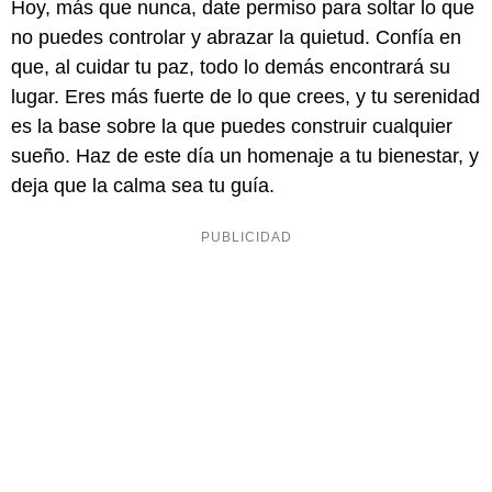
Hoy, más que nunca, date permiso para soltar lo que
no puedes controlar y abrazar la quietud. Confía en
que, al cuidar tu paz, todo lo demás encontrará su
lugar. Eres más fuerte de lo que crees, y tu serenidad
es la base sobre la que puedes construir cualquier
sueño. Haz de este día un homenaje a tu bienestar, y
deja que la calma sea tu guía.