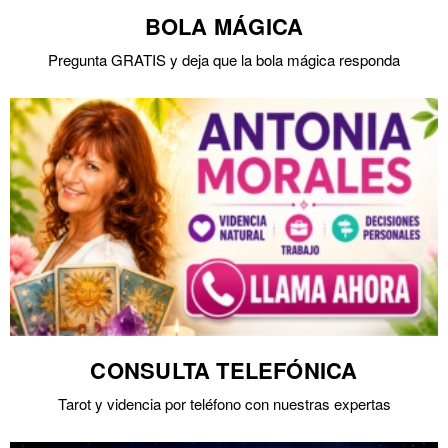
BOLA MÁGICA
Pregunta GRATIS y deja que la bola mágica responda
CONSULTA TELEFÓNICA
Tarot y videncia por teléfono con nuestras expertas