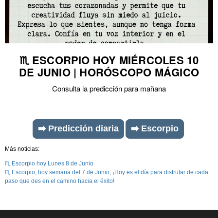
♏ ESCORPIO HOY MIÉRCOLES 10
DE JUNIO | HORÓSCOPO MÁGICO
Consulta la predicción para mañana
➡️ Predicción diaria
➡️ Escorpio
Más noticias:
♏ Escorpio hoy Lunes 8 de Junio
♏ Escorpio, hoy semana del 7 de Junio, ¡Hoy es el día para disfrutar de cada
paso que des en el camino hacia el éxito!