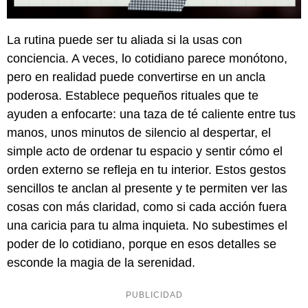
La rutina puede ser tu aliada si la usas con
conciencia. A veces, lo cotidiano parece monótono,
pero en realidad puede convertirse en un ancla
poderosa. Establece pequeños rituales que te
ayuden a enfocarte: una taza de té caliente entre tus
manos, unos minutos de silencio al despertar, el
simple acto de ordenar tu espacio y sentir cómo el
orden externo se refleja en tu interior. Estos gestos
sencillos te anclan al presente y te permiten ver las
cosas con más claridad, como si cada acción fuera
una caricia para tu alma inquieta. No subestimes el
poder de lo cotidiano, porque en esos detalles se
esconde la magia de la serenidad.