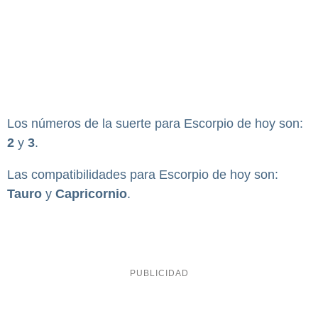
Los números de la suerte para Escorpio de hoy son:
2
y
3
.
Las compatibilidades para Escorpio de hoy son:
Tauro
y
Capricornio
.