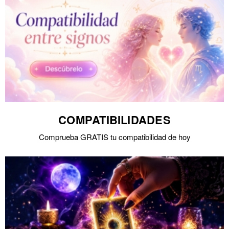
COMPATIBILIDADES
Comprueba GRATIS tu compatibilidad de hoy