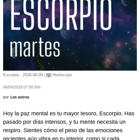
Escorpio - 2026-06-09 |
Horóscopo
08/06/2026 07:00:00h
por
Los astros
Hoy la paz mental es tu mayor tesoro, Escorpio. Has
pasado por días intensos, y tu mente necesita un
respiro. Sientes cómo el peso de las emociones
recientes aún vibra en tu interior, como si cada