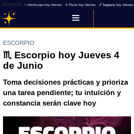
ES NOTICIA
✨ Horóscopo hoy Viernes
♓ Piscis hoy Viernes
♐ Sagitario hoy Viernes
ESCORPIO
♏ Escorpio hoy Jueves 4
de Junio
Toma decisiones prácticas y prioriza
una tarea pendiente; tu intuición y
constancia serán clave hoy