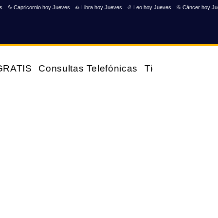
s
♑ Capricornio hoy Jueves
♎ Libra hoy Jueves
♌ Leo hoy Jueves
♋ Cáncer hoy J
 GRATIS
Consultas Telefónicas
Tienda