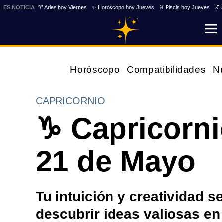
ES NOTICIA
♈ Aries hoy Viernes
✨ Horóscopo hoy Jueves
♓ Piscis hoy Jueves
♐ 
Horóscopo
Compatibilidades
N
CAPRICORNIO
♑ Capricorni
21 de Mayo
Tu intuición y creatividad s
descubrir ideas valiosas e