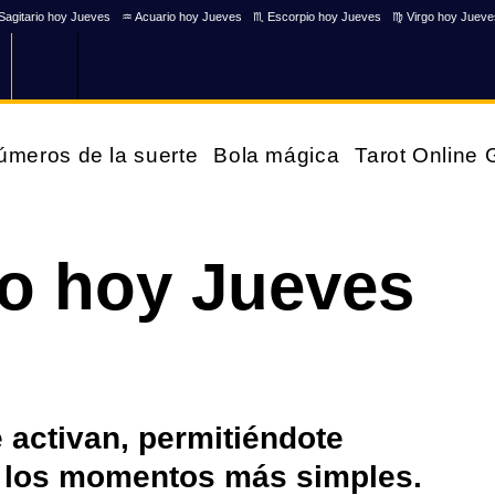
Sagitario hoy Jueves
♒ Acuario hoy Jueves
♏ Escorpio hoy Jueves
♍ Virgo hoy Jueve
úmeros de la suerte
Bola mágica
Tarot Online
o hoy Jueves
e activan, permitiéndote
n los momentos más simples.