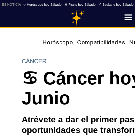
ES NOTICIA
✨ Horóscopo hoy Sábado
♓ Piscis hoy Sábado
♐ Sagitario hoy Sábado
Horóscopo
Compatibilidades
N
CÁNCER
♋ Cáncer hoy
Junio
Atrévete a dar el primer pa
oportunidades que transfor