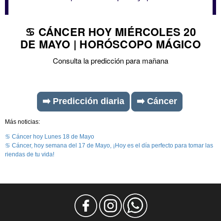
♋ CÁNCER HOY MIÉRCOLES 20
DE MAYO | HORÓSCOPO MÁGICO
Consulta la predicción para mañana
➡️ Predicción diaria
➡️ Cáncer
Más noticias:
♋ Cáncer hoy Lunes 18 de Mayo
♋ Cáncer, hoy semana del 17 de Mayo, ¡Hoy es el día perfecto para tomar las
riendas de tu vida!