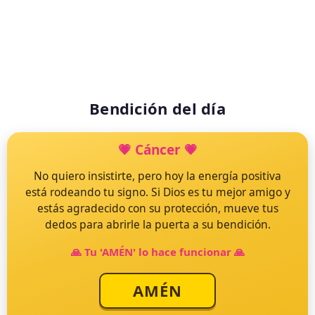
Bendición del día
💗
Cáncer
💗
🙏
No quiero insistirte, pero hoy la energía positiva
está rodeando tu signo. Si Dios es tu mejor amigo y
Ya estás bendecido para hoy
estás agradecido con su protección, mueve tus
dedos para abrirle la puerta a su bendición.
748.646
🙏 Tu 'AMÉN' lo hace funcionar 🙏
personas dieron su AMÉN
AMÉN