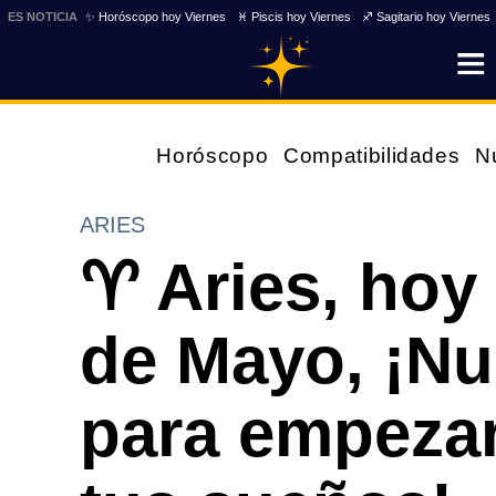
ES NOTICIA
✨ Horóscopo hoy Viernes
♓ Piscis hoy Viernes
♐ Sagitario hoy Viernes
Horóscopo
Compatibilidades
N
ARIES
♈ Aries, hoy
de Mayo, ¡Nu
para empezar