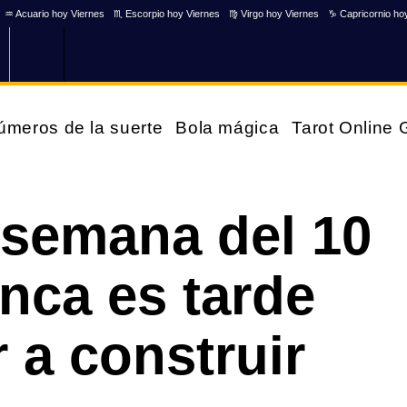
♒ Acuario hoy Viernes
♏ Escorpio hoy Viernes
♍ Virgo hoy Viernes
♑ Capricornio ho
úmeros de la suerte
Bola mágica
Tarot Online
 semana del 10
nca es tarde
 a construir