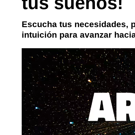
tus sueños!
Escucha tus necesidades, po
intuición para avanzar hacia