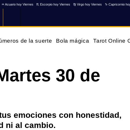
♒ Acuario hoy Viernes
♏ Escorpio hoy Viernes
♍ Virgo hoy Viernes
♑ Capricornio ho
úmeros de la suerte
Bola mágica
Tarot Online
Martes 30 de
r tus emociones con honestidad,
d ni al cambio.