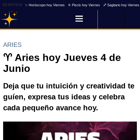
ES NOTICIA
✨ Horóscopo hoy Viernes
♓ Piscis hoy Viernes
♐ Sagitario hoy Viernes
ARIES
♈ Aries hoy Jueves 4 de
Junio
Deja que tu intuición y creatividad te
guíen, expresa tus ideas y celebra
cada pequeño avance hoy.