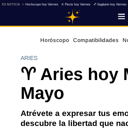
ES NOTICIA
✨ Horóscopo hoy Viernes
♓ Piscis hoy Viernes
♐ Sagitario hoy Viernes
Horóscopo
Compatibilidades
N
ARIES
♈ Aries hoy 
Mayo
Atrévete a expresar tus em
descubre la libertad que nac