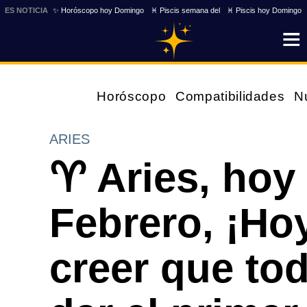
ES NOTICIA
✨ Horóscopo hoy Domingo
♓ Piscis semana del
♓ Piscis hoy Domingo
Horóscopo
Compatibilidades
N
ARIES
♈ Aries, hoy
Febrero, ¡Hoy
creer que tod