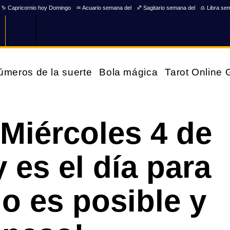
♑ Capricornio hoy Domingo
♒ Acuario semana del
♐ Sagitario semana del
♎ Libra se
úmeros de la suerte
Bola mágica
Tarot Online
 Miércoles 4 de
 es el día para
o es posible y