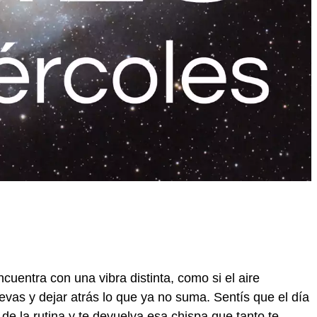
cuentra con una vibra distinta, como si el aire
vas y dejar atrás lo que ya no suma. Sentís que el día
 de la rutina y te devuelva esa chispa que tanto te