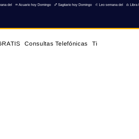
mana del
♒ Acuario hoy Domingo
♐ Sagitario hoy Domingo
♌ Leo semana del
♎ Libra
 GRATIS
Consultas Telefónicas
Tienda