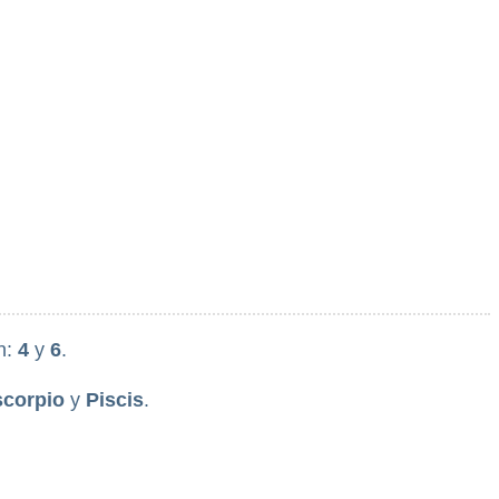
n:
4
y
6
.
scorpio
y
Piscis
.